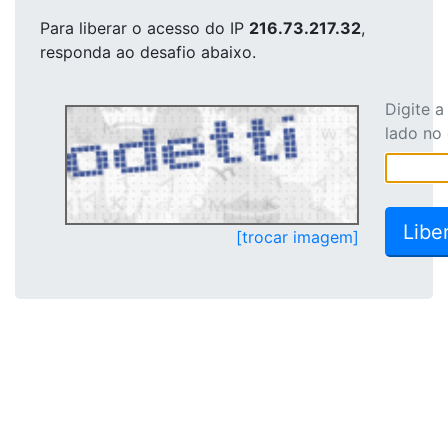
Para liberar o acesso
do IP
216.73.217.32
,
responda ao desafio abaixo.
Digite 
lado no
[trocar imagem]